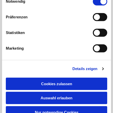
für Krankengymnastik, Reha-Behandlungen und
Notwendig
Physiotherapie. Bei Fragen oder für eine
Terminvereinbarung können Sie uns gerne unter
07174 66
Präferenzen
72
anrufen oder uns in Mögglingen besuchen kommen!
Statistiken
Marketing
Details zeigen
Cookies zulassen
Auswahl erlauben
Nur notwendige Cookies