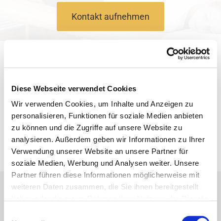
Kontakt aufnehmen
Unser Praxis-Team ist mit echter
Leidenschaft für den Beruf jeden Tag für Sie
da, und genauso ist unsere Praxis nach den
Diese Webseite verwendet Cookies
neuesten Standards für Sie modern und
Wir verwenden Cookies, um Inhalte und Anzeigen zu
ansprechend eingerichtet. Denn wir legen viel
personalisieren, Funktionen für soziale Medien anbieten
Wert auf Ihr Wohlbefinden – vor, während und
zu können und die Zugriffe auf unsere Website zu
nach der Behandlung. Überzeugen Sie sich
analysieren. Außerdem geben wir Informationen zu Ihrer
Verwendung unserer Website an unsere Partner für
selbst mithilfe unserer Galerie.
soziale Medien, Werbung und Analysen weiter. Unsere
Partner führen diese Informationen möglicherweise mit
Unsere Praxisräume
weiteren Daten zusammen, die Sie ihnen bereitgestellt
haben oder die sie im Rahmen Ihrer Nutzung der Dienste
gesammelt haben.
Hier finden Sie einen Überblick über unsere Praxisräume
Einwilligungsauswahl