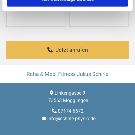
Jetzt anrufen
Reha & Med. Fitness Julius Schirle
Linkengasse 9

73563 Mögglingen
07174 6672

info@schirle-physio.de
